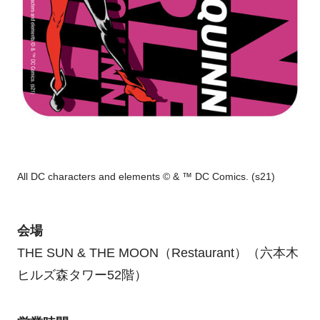
All DC characters and elements © &
™
DC Comics. (s21)
会場
THE SUN & THE MOON（Restaurant）（六本木
ヒルズ森タワー52階）