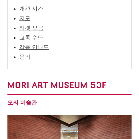
개관 시간
지도
티켓·요금
교통 수단
각층 안내도
문의
MORI ART MUSEUM 53F
모리 미술관