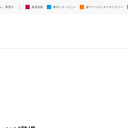
ム・展望台
森美術館
東京シティビュー
森アーツセンターギャラリー