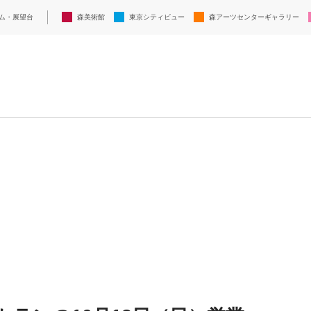
ム・展望台
森美術館
東京シティビュー
森アーツセンターギャラリー