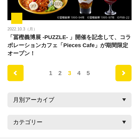
2022.10.3（月）
「冨樫義博展 -PUZZLE- 」開催を記念して、コラ
ボレーションカフェ「Pieces Cafe」が期間限定
オープン！
ne
1
2
3
4
5
rev