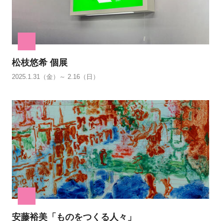
松枝悠希 個展
2025.1.31（金）～ 2.16（日）
安藤裕美「ものをつくる人々」