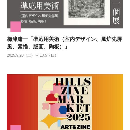
梅津庸一「凖応用美術（室内デザイン、風炉先屏
風、素描、版画、陶板）」
2025.9.20（土）～ 10.5（日）