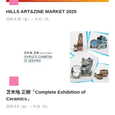
HILLS ART&ZINE MARKET 2025
2025.8.29（金）～ 9.15（月）
苫米地 正樹「Complete Exhibition of
Ceramics」
2025.8.8（金）～ 8.24（日）