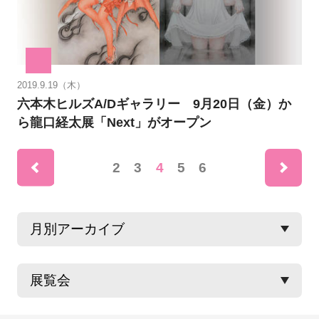
2019.9.19（木）
六本木ヒルズA/Dギャラリー 9月20日（金）か
ら龍口経太展「Next」がオープン
ne
2
3
4
5
6
rev