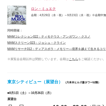
ロン・ミュエク
会期：4月29日（水・祝）～9月23日（水・祝）
※会期中
同時開催：
MAMコレクション022：ティモテウス・アンガワン・クスノ
MAMスクリーン023：ジョシュ・クライン
MAMリサーチ012：ディアスポラ・メモリー—境界を越えて生きるコ
※展覧会会期以外は閉館しています。会期は
こちら
をご確認ください。
東京シティビュー（展望台）
（六本木ヒルズ森タワー52階）
■8月1日（土）～10月26日（月）
展望台