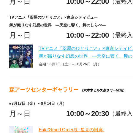
月～日
10:00～22:00
（最終入館
TVアニメ『薬屋のひとりごと』×東京シティビュー
舞が織りなす幻想の世界 ―天空に響く、舞のしらべ―
月～日
10:00～22:00
（最終入館
TVアニメ『薬屋のひとりごと』×東京シティビ
舞が織りなす幻想の世界 ―天空に響く、舞の
会期：8月1日（土）～10月26日（月）
森アーツセンターギャラリー
（六本木ヒルズ森タワー52階）
■7月17日（金）～9月14日（月）
月～日
10:00～20:30
（最終入館
Fate/Grand Order展 -星見の回廊-