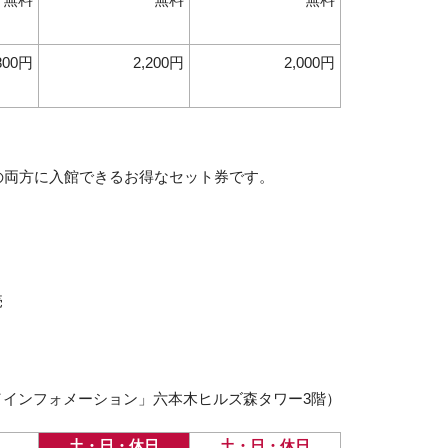
800円
2,200円
2,000円
の両方に入館できるお得なセット券です。
売
インフォメーション」六本木ヒルズ森タワー3階）
土・日・休日
土・日・休日