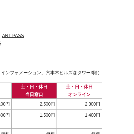
、
ART PASS
売
インフォメーション」六本木ヒルズ森タワー3階）
土・日・休日
土・日・休日
ン
当日窓口
オンライン
100円
2,500円
2,300円
300円
1,500円
1,400円
無料
無料
無料