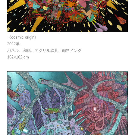
《cosmic origin》
2022年
パネル、和紙、アクリル絵具、顔料インク
162×162 cm