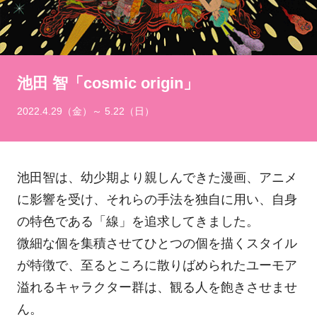
池田 智「cosmic origin」
2022.4.29（金）～ 5.22（日）
池田智は、幼少期より親しんできた漫画、アニメ
に影響を受け、それらの手法を独自に用い、自身
の特色である「線」を追求してきました。
微細な個を集積させてひとつの個を描くスタイル
が特徴で、至るところに散りばめられたユーモア
溢れるキャラクター群は、観る人を飽きさせませ
ん。