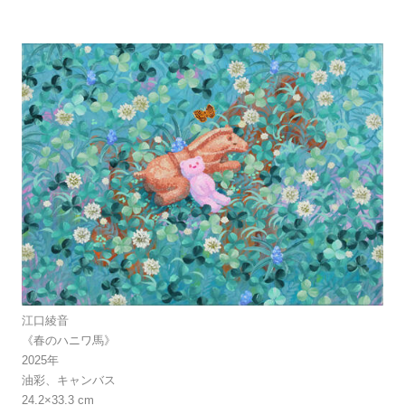
江口綾音
《春のハニワ馬》
2025年
油彩、キャンバス
24.2×33.3 cm