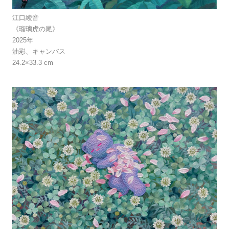
江口綾音
《瑠璃虎の尾》
2025年
油彩、キャンバス
24.2×33.3 cm