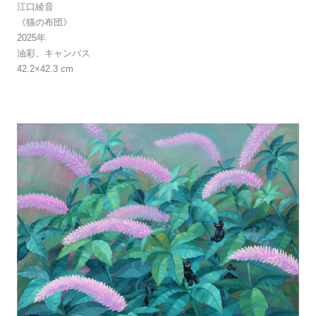
江口綾音
《猫の布団》
2025年
油彩、キャンバス
42.2×42.3 cm