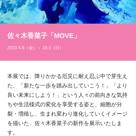
佐々木香菜子「MOVE」
2023.9.8（金）～ 10.1（日）
本展では、降りかかる厄災に耐え忍ぶ中で芽生え
た、「新たな一歩を踏み出していこう！」「より
良い未来にしよう！」という人々の前向きな気持
ちや生活様式の変化を享受する姿と、細胞が分
裂・増殖し、生まれ変わり進化していくイメージ
を描いた、佐々木香菜子の新作を展示いたしま
す。